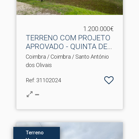
1.200.000€
TERRENO COM PROJETO
APROVADO - QUINTA DE
SÃO .​..
Coimbra / Coimbra / Santo António
dos Olivais
Ref
: 31102024
Terreno