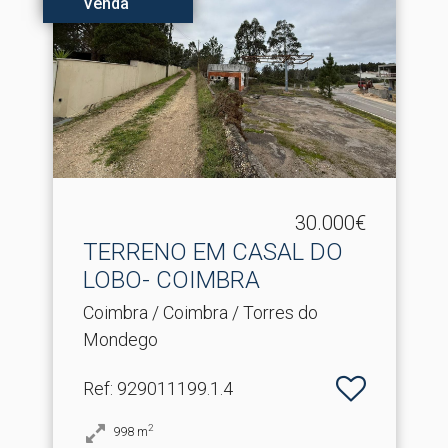
Venda
30.000€
TERRENO EM CASAL DO
LOBO- COIMBRA
Coimbra / Coimbra / Torres do
Mondego
Ref
: 929011199.1.4
2
998
m