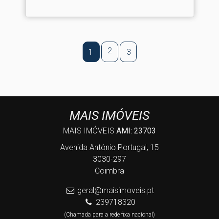
2
1
3
MAIS IMÓVEIS
MAIS IMÓVEIS
AMI: 23703
Avenida António Portugal, 15
3030-297
Coimbra
geral@maisimoveis.pt
239718320
(Chamada para a rede fixa nacional)