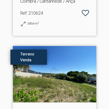
Coimbra / Cantanhede / Ançã
Ref
: 210624
2
3854
m
Terreno
Venda