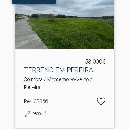
53.000€
TERRENO EM PEREIRA
Coimbra / Montemor-o-Velho /
Pereira
Ref
: 03066
2
9800
m