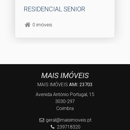
RESIDENCIAL SENIOR
0 imóveis
MAIS IMÓVEIS
MAIS IMÓVEIS
AMI: 23703
Avenida António Portugal, 15
3030-297
Coimbra
geral@maisimoveis.pt
239718320