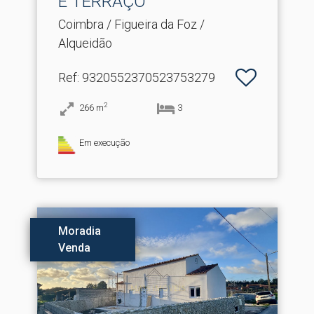
E TERRAÇO
Coimbra / Figueira da Foz /
Alqueidão
Ref
: 9320552370523753279
2
266
m
3
Em execução
Moradia
Venda