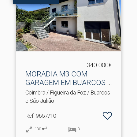
340.000€
MORADIA M3 COM
GARAGEM EM BUARCOS -
FIGUEIRA .​..
Coimbra / Figueira da Foz / Buarcos
e São Julião
Ref
: 9657/10
2
130
m
3