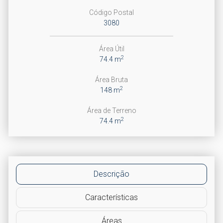
Código Postal
3080
Área Útil
2
74.4 m
Área Bruta
2
148 m
Área de Terreno
2
74.4 m
Descrição
Características
Áreas