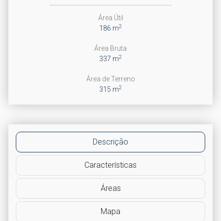
Área Útil
2
186 m
Área Bruta
2
337 m
Área de Terreno
2
315 m
Descrição
Características
Áreas
Mapa