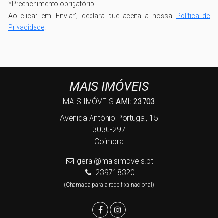
*
Preenchimento obrigatório
Ao clicar em 'Enviar', declara que aceita a nossa
Política de
Privacidade
.
MAIS IMÓVEIS
MAIS IMÓVEIS
AMI: 23703
Avenida António Portugal, 15
3030-297
Coimbra
geral@maisimoveis.pt
239718320
(Chamada para a rede fixa nacional)