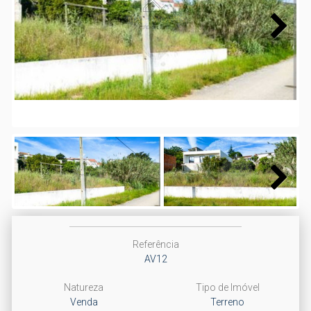
Next
Next
Referência
AV12
Natureza
Tipo de Imóvel
Venda
Terreno