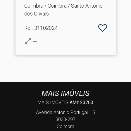
SÃO .​..
Coimbra / Coimbra / Santo António
dos Olivais
Ref
: 31102024
MAIS IMÓVEIS
MAIS IMÓVEIS
AMI: 23703
Avenida António Portugal, 15
3030-297
Coimbra